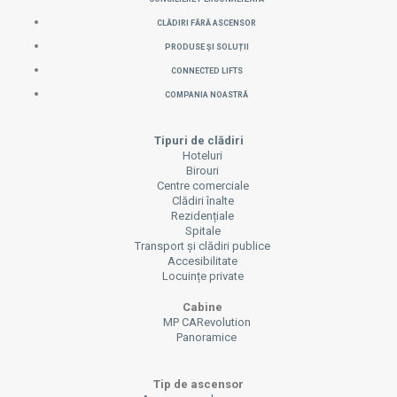
CLĂDIRI FĂRĂ ASCENSOR
PRODUSE ȘI SOLUȚII
CONNECTED LIFTS
COMPANIA NOASTRĂ
Tipuri de clădiri
Hoteluri
Birouri
Centre comerciale
Clădiri înalte
Rezidențiale
Spitale
Transport și clădiri publice
Accesibilitate
Locuințe private
Cabine
MP CARevolution
Panoramice
Tip de ascensor