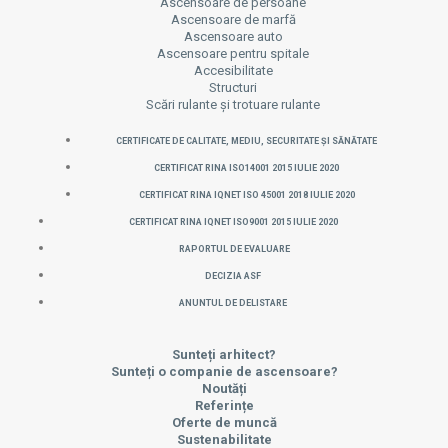
Ascensoare de persoane
Ascensoare de marfă
Ascensoare auto
Ascensoare pentru spitale
Accesibilitate
Structuri
Scări rulante și trotuare rulante
CERTIFICATE DE CALITATE, MEDIU, SECURITATE ȘI SĂNĂTATE
CERTIFICAT RINA ISO14001 2015 IULIE 2020
CERTIFICAT RINA IQNET ISO 45001 2018 IULIE 2020
CERTIFICAT RINA IQNET ISO9001 2015 IULIE 2020
Raportul de evaluare
Decizia ASF
Anuntul de delistare
Sunteți arhitect?
Sunteți o companie de ascensoare?
Noutăți
Referințe
Oferte de muncă
Sustenabilitate