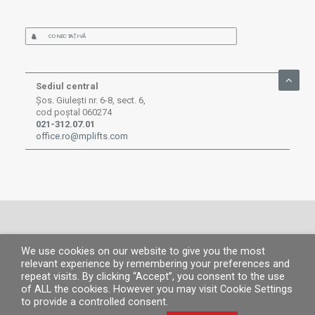
CONECTAȚI-VĂ
Sediul central
Șos. Giulești nr. 6-8, sect. 6,
cod poștal 060274
021-312.07.01
office.ro@mplifts.com
We use cookies on our website to give you the most
© MP 2026.
Toate drepturile rezervate. |
MP People
|
Aviz legal
|
Politica de
relevant experience by remembering your preferences and
confidențialitate
|
Politica de cookies
|
Canal de informare
repeat visits. By clicking “Accept”, you consent to the use
of ALL the cookies. However you may visit Cookie Settings
to provide a controlled consent.