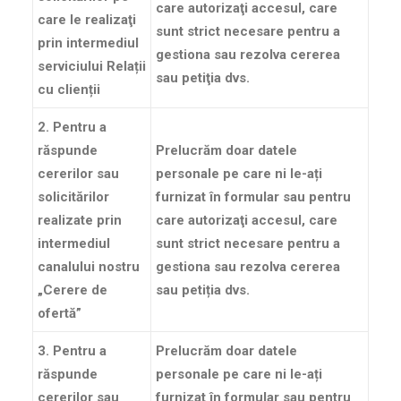
care autorizaţi accesul, care
care le realizaţi
sunt
strict necesare
pentru a
prin intermediul
gestiona sau rezolva cererea
serviciului
Relații
sau petiţia dvs.
cu clienții
2. Pentru a
răspunde
Prelucrăm doar datele
cererilor sau
personale pe care ni le-ați
solicitărilor
furnizat în formular sau pentru
realizate prin
care autorizaţi accesul, care
intermediul
sunt
strict necesare
pentru a
canalului nostru
gestiona sau rezolva cererea
„Cerere de
sau petiția dvs.
ofertă”
3. Pentru a
Prelucrăm doar datele
răspunde
personale pe care ni le-ați
cererilor sau
furnizat în formular sau pentru