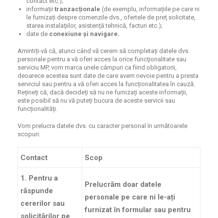
contact etc.);
informații
tranzacționale
(de exemplu, informațiile pe care ni
le furnizați despre comenzile dvs., ofertele de preţ solicitate,
starea instalaţiilor, asistență tehnică, facturi etc.);
date de
conexiune și navigare.
Amintiți-vă că, atunci când vă cerem să completați datele dvs.
personale pentru a vă oferi acces la orice funcţionalitate sau
serviciu MP, vom marca unele câmpuri ca fiind obligatorii,
deoarece acestea sunt date de care avem nevoie pentru a presta
serviciul sau pentru a vă oferi acces la funcționalitatea în cauză.
Rețineți că, dacă decideți să nu ne furnizați aceste informații,
este posibil să nu vă puteți bucura de aceste servicii sau
funcționalități.
Vom prelucra datele dvs. cu caracter personal în următoarele
scopuri:
Contact
Scop
1. Pentru a
Prelucrăm doar datele
răspunde
personale pe care ni le-ați
cererilor sau
furnizat în formular sau pentru
solicitărilor pe