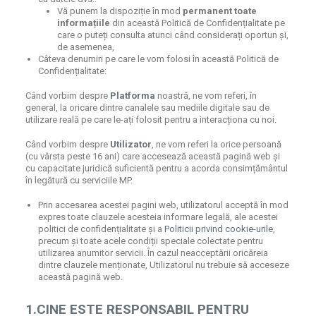
Vă punem la dispoziție în mod
permanent toate
informațiile
din această Politică de Confidențialitate pe
care o puteți consulta atunci când considerați oportun și,
de asemenea,
Câteva denumiri pe care le vom folosi în această Politică de
Confidențialitate:
Când vorbim despre
Platforma
noastră, ne vom referi, în
general, la oricare dintre canalele sau mediile digitale sau de
utilizare reală pe care le-ați folosit pentru a interacționa cu noi.
Când vorbim despre
Utilizator
, ne vom referi la orice persoană
(cu vârsta peste 16 ani) care accesează această pagină web și
cu capacitate juridică suficientă pentru a acorda consimțământul
în legătură cu serviciile MP.
Prin accesarea acestei pagini web, utilizatorul acceptă în mod
expres toate clauzele acesteia informare legală, ale acestei
politici de confidențialitate și a
Politicii privind cookie-urile
,
precum și toate acele condiții speciale colectate pentru
utilizarea anumitor servicii. În cazul neacceptării oricăreia
dintre clauzele menționate, Utilizatorul nu trebuie să acceseze
această pagină web.
1.CINE ESTE RESPONSABIL PENTRU