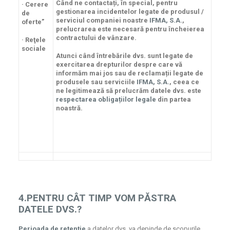
Când ne contactați, în special, pentru
· Cerere
gestionarea incidentelor legate de produsul /
de
serviciul companiei noastre
IFMA, S.A.
,
oferte”
prelucrarea este necesară pentru încheierea
contractului de vânzare.
· Reţele
sociale
Atunci când întrebările dvs. sunt legate de
exercitarea drepturilor despre care vă
informăm mai jos sau de reclamații legate de
produsele sau serviciile
IFMA, S.A.
, ceea ce
ne legitimează să prelucrăm datele dvs. este
respectarea obligațiilor legale
din partea
noastră.
4.PENTRU CÂT TIMP VOM PĂSTRA
DATELE DVS.?
Perioada de retenţie
a datelor dvs. va depinde de scopurile