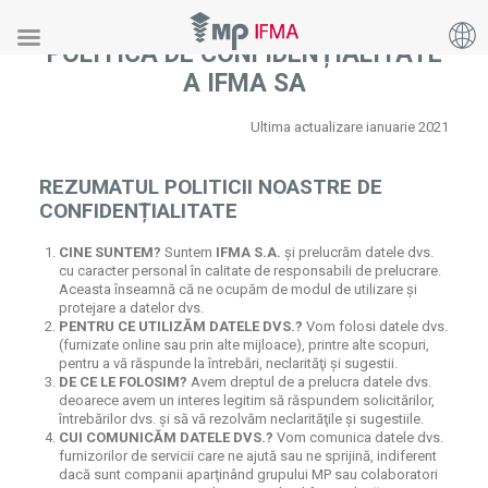
POLITICA DE CONFIDENȚIALITATE
A IFMA SA
Ultima actualizare ianuarie 2021
REZUMATUL POLITICII NOASTRE DE
CONFIDENȚIALITATE
CINE SUNTEM?
Suntem
IFMA S.A.
și prelucrăm datele dvs.
cu caracter personal în calitate de responsabili de prelucrare.
Aceasta înseamnă că ne ocupăm de modul de utilizare și
protejare a datelor dvs.
PENTRU CE UTILIZĂM DATELE DVS.?
Vom folosi datele dvs.
(furnizate online sau prin alte mijloace), printre alte scopuri,
pentru a vă răspunde la întrebări, neclarităţi și sugestii.
DE CE LE FOLOSIM?
Avem dreptul de a prelucra datele dvs.
deoarece avem un interes legitim să răspundem solicitărilor,
întrebărilor dvs. și să vă rezolvăm neclarităţile și sugestiile.
CUI COMUNICĂM DATELE DVS.?
Vom comunica datele dvs.
furnizorilor de servicii care ne ajută sau ne sprijină, indiferent
dacă sunt companii aparţinând grupului MP sau colaboratori