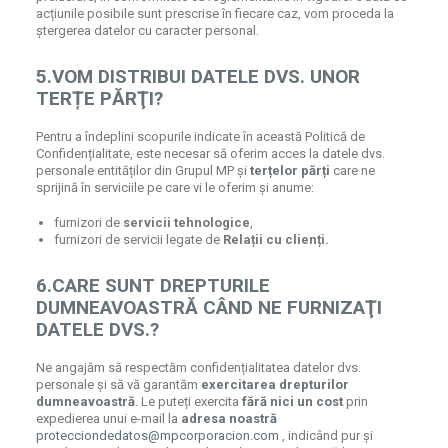
acțiunile posibile sunt prescrise în fiecare caz, vom proceda la
ștergerea datelor cu caracter personal.
5.VOM DISTRIBUI DATELE DVS. UNOR
TERȚE PĂRŢI?
Pentru a îndeplini scopurile indicate în această Politică de
Confidențialitate, este necesar să oferim acces la datele dvs.
personale entităților din Grupul MP și
terțelor părți
care ne
sprijină în serviciile pe care vi le oferim și anume:
furnizori de
servicii tehnologice
,
furnizori de servicii legate de
Relații cu clienți.
6.CARE SUNT DREPTURILE
DUMNEAVOASTRĂ CÂND NE FURNIZAŢI
DATELE DVS.?
Ne angajăm să respectăm confidențialitatea datelor dvs.
personale și să vă garantăm
exercitarea drepturilor
dumneavoastră
. Le puteți exercita
fără nici un cost
prin
expedierea unui e-mail la
adresa noastră
protecciondedatos@mpcorporacion.com
, indicând pur și