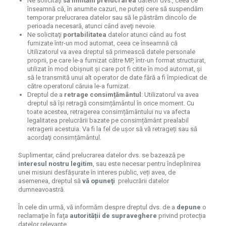
Ne solicitaţi
să limităm prelucrarea
datelor dvs., ceea ce
înseamnă că, în anumite cazuri, ne puteți cere să suspendăm
temporar prelucrarea datelor sau să le păstrăm dincolo de
perioada necesară, atunci când aveţi nevoie.
Ne solicitaţi
portabilitatea
datelor atunci când au fost
furnizate într-un mod automat, ceea ce înseamnă că
Utilizatorul va avea dreptul să primească datele personale
proprii, pe care le-a furnizat către MP, într-un format structurat,
utilizat în mod obișnuit și care pot fi citite în mod automat, și
să le transmită unui alt operator de date fără a fi împiedicat de
către operatorul căruia le-a furnizat.
Dreptul de a
retrage consimțământul
: Utilizatorul va avea
dreptul să își retragă consimțământul în orice moment. Cu
toate acestea, retragerea consimțământului nu va afecta
legalitatea prelucrării bazate pe consimțământ prealabil
retragerii acestuia. Va fi la fel de ușor să vă retrageți sau să
acordaţi consimțământul.
Suplimentar, când prelucrarea datelor dvs. se bazează pe
interesul nostru legitim
, sau este necesar pentru îndeplinirea
unei misiuni desfășurate în interes public, veți avea, de
asemenea, dreptul să
vă opuneţi
prelucrării datelor
dumneavoastră.
În cele din urmă, vă informăm despre dreptul dvs. de a
depune
o
reclamaţie în faţa
autorității de supraveghere
privind protecția
datelor relevante.