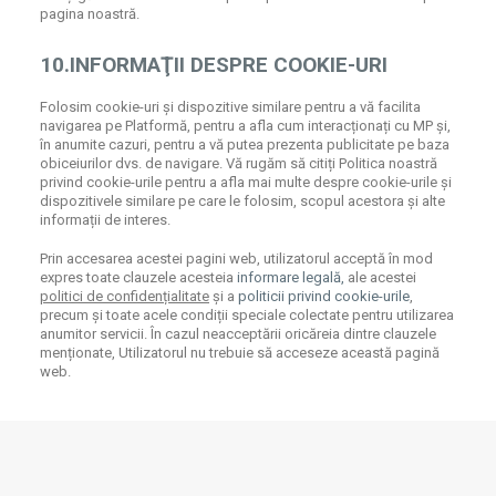
pagina noastră.
10.INFORMAŢII DESPRE COOKIE-URI
Folosim cookie-uri și dispozitive similare pentru a vă facilita
navigarea pe Platformă, pentru a afla cum interacționați cu MP și,
în anumite cazuri, pentru a vă putea prezenta publicitate pe baza
obiceiurilor dvs. de navigare. Vă rugăm să citiți Politica noastră
privind cookie-urile pentru a afla mai multe despre cookie-urile și
dispozitivele similare pe care le folosim, scopul acestora și alte
informații de interes.
Prin accesarea acestei pagini web, utilizatorul acceptă în mod
expres toate clauzele acesteia
informare legală,
ale acestei
politici de confidențialitate
și a
politicii privind cookie-urile
,
precum și toate acele condiții speciale colectate pentru utilizarea
anumitor servicii. În cazul neacceptării oricăreia dintre clauzele
menționate, Utilizatorul nu trebuie să acceseze această pagină
web.