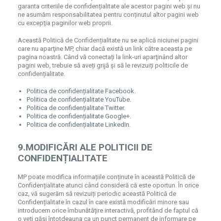
garanta criteriile de confidențialitate ale acestor pagini web și nu
ne asumăm responsabilitatea pentru conținutul altor pagini web
cu excepţia paginilor web proprii.
Această Politică de Confidențialitate nu se aplică niciunei pagini
care nu aparţine MP, chiar dacă există un link către aceasta pe
pagina noastră. Când vă conectați la link-uri aparţinând altor
pagini web, trebuie să aveți grijă și să le revizuiți politicile de
confidențialitate.
Politica de confidențialitate Facebook
.
Politica de confidențialitate YouTube.
Politica de confidențialitate Twitter.
Politica de confidențialitate Google+.
Politica de confidențialitate LinkedIn
.
9.MODIFICĂRI ALE POLITICII DE
CONFIDENȚIALITATE
MP poate modifica informațiile conținute în această Politică de
Confidențialitate atunci când consideră că este oportun. În orice
caz, vă sugerăm să revizuiți periodic această Politică de
Confidențialitate în cazul în care există modificări minore sau
introducem orice îmbunătățire interactivă, profitând de faptul că
o veți găsi întotdeauna ca un punct permanent de informare pe