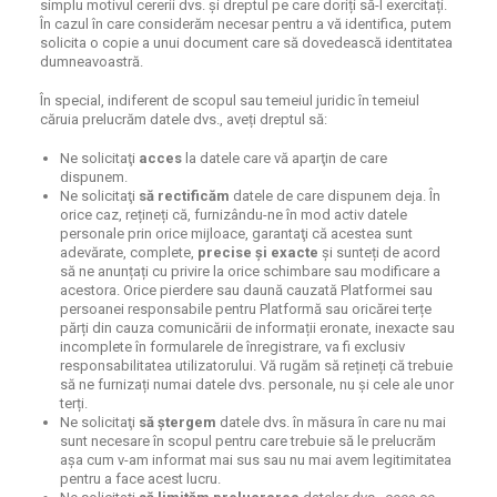
simplu motivul cererii dvs. și dreptul pe care doriți să-l exercitați.
În cazul în care considerăm necesar pentru a vă identifica, putem
solicita o copie a unui document care să dovedească identitatea
dumneavoastră.
În special, indiferent de scopul sau temeiul juridic în temeiul
căruia prelucrăm datele dvs., aveți dreptul să:
Ne solicitaţi
acces
la datele care vă aparţin de care
dispunem.
Ne solicitaţi
să rectificăm
datele de care dispunem deja. În
orice caz, rețineți că, furnizându-ne în mod activ datele
personale prin orice mijloace, garantaţi că acestea sunt
adevărate, complete,
precise și exacte
și sunteți de acord
să ne anunțați cu privire la orice schimbare sau modificare a
acestora. Orice pierdere sau daună cauzată Platformei sau
persoanei responsabile pentru Platformă sau oricărei terțe
părți din cauza comunicării de informații eronate, inexacte sau
incomplete în formularele de înregistrare, va fi exclusiv
responsabilitatea utilizatorului. Vă rugăm să rețineți că trebuie
să ne furnizați numai datele dvs. personale, nu și cele ale unor
terți.
Ne solicitaţi
să ştergem
datele dvs. în măsura în care nu mai
sunt necesare în scopul pentru care trebuie să le prelucrăm
așa cum v-am informat mai sus sau nu mai avem legitimitatea
pentru a face acest lucru.