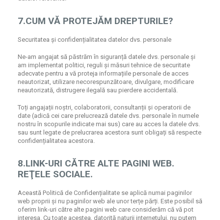
7.CUM VĂ PROTEJĂM DREPTURILE?
Securitatea și confidențialitatea datelor dvs. personale
Ne-am angajat să păstrăm în siguranță datele dvs. personale și
am implementat politici, reguli și măsuri tehnice de securitate
adecvate pentru a vă proteja informațiile personale de acces
neautorizat, utilizare necorespunzătoare, divulgare, modificare
neautorizată, distrugere ilegală sau pierdere accidentală.
Toți angajații noștri, colaboratorii, consultanții și operatorii de
date (adică cei care prelucrează datele dvs. personale în numele
nostru în scopurile indicate mai sus) care au acces la datele dvs.
sau sunt legate de prelucrarea acestora sunt obligați să respecte
confidențialitatea acestora.
8.LINK-URI CĂTRE ALTE PAGINI WEB.
REŢELE SOCIALE.
Această Politică de Confidențialitate se aplică numai paginilor
web proprii și nu paginilor web ale unor terțe părți. Este posibil să
oferim link-uri către alte pagini web care considerăm că vă pot
interesa. Cu toate acestea, datorită naturii internetului, nu putem