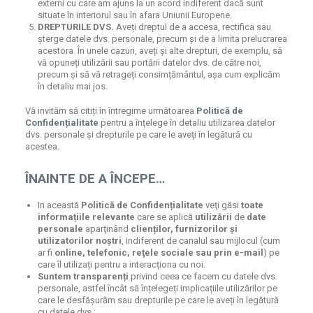
externi cu care am ajuns la un acord indiferent dacă sunt
situate în interiorul sau în afara Uniunii Europene.
DREPTURILE DVS.
Aveți dreptul de a accesa, rectifica sau
șterge datele dvs. personale, precum și de a limita prelucrarea
acestora. În unele cazuri, aveți și alte drepturi, de exemplu, să
vă opuneți utilizării sau portării datelor dvs. de către noi,
precum și să vă retrageți consimțământul, așa cum explicăm
în detaliu mai jos.
Vă invităm să citiți în întregime următoarea
Politică de
Confidențialitate
pentru a înțelege în detaliu utilizarea datelor
dvs. personale și drepturile pe care le aveți în legătură cu
acestea.
ÎNAINTE DE A ÎNCEPE…
In această
Politică de Confidențialitate
veţi găsi
toate
informațiile relevante
care se aplică
utilizării
de
date
personale
aparţinând
clienților, furnizorilor și
utilizatorilor noştri
, indiferent de canalul sau mijlocul (cum
ar fi
online, telefonic, reţele sociale sau prin e-mail
) pe
care îl utilizați pentru a interacționa cu noi.
Suntem transparenți
privind ceea ce facem cu datele dvs.
personale, astfel încât să înțelegeți implicațiile utilizărilor pe
care le desfășurăm sau drepturile pe care le aveți în legătură
cu datele dvs.: