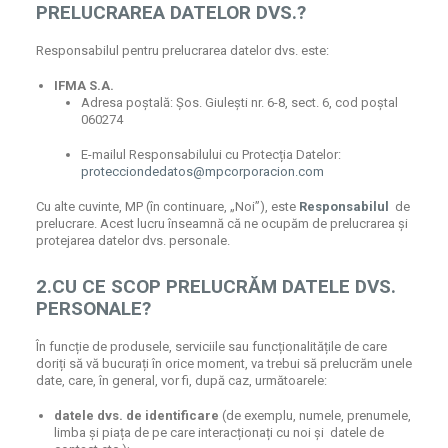
PRELUCRAREA DATELOR DVS.?
Responsabilul pentru prelucrarea datelor dvs. este:
IFMA S.A.
Adresa poștală: Șos. Giulești nr. 6-8, sect. 6, cod poștal
060274
E-mailul Responsabilului cu Protecția Datelor:
protecciondedatos@mpcorporacion.com
Cu alte cuvinte, MP (în continuare, „Noi”), este
Responsabilul
de
prelucrare. Acest lucru înseamnă că ne ocupăm de prelucrarea și
protejarea datelor dvs. personale.
2.CU CE SCOP PRELUCRĂM DATELE DVS.
PERSONALE?
În funcție de produsele, serviciile sau funcționalitățile de care
doriți să vă bucurați în orice moment, va trebui să prelucrăm unele
date, care, în general, vor fi, după caz, următoarele:
datele dvs. de identificare
(de exemplu, numele, prenumele,
limba și piața de pe care interacționați cu noi și datele de