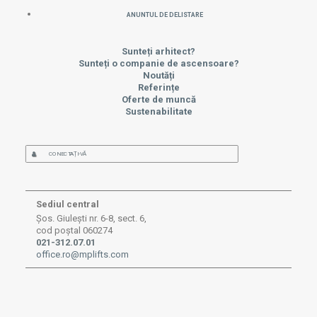
Anuntul de delistare
Sunteți arhitect?
Sunteți o companie de ascensoare?
Noutăți
Referințe
Oferte de muncă
Sustenabilitate
CONECTAȚI-VĂ
Sediul central
Șos. Giulești nr. 6-8, sect. 6,
cod poștal 060274
021-312.07.01
office.ro@mplifts.com