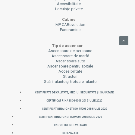
Accesibilitate
Locuințe private
Cabine
MP CARevolution
Panoramice
Tip de ascensor
Ascensoare de persoane
Ascensoare de marfă
Ascensoare auto
Ascensoare pentru spitale
Accesibilitate
Structuri
Scări rulante și trotuare rulante
CERTIFICATE DE CALITATE, MEDIU, SECURITATE ȘI SĂNĂTATE
CERTIFICAT RINA ISO14001 2015 IULIE 2020
CERTIFICAT RINA IQNET ISO 45001 2018 IULIE 2020
CERTIFICAT RINA IQNET ISO9001 2015 IULIE 2020
Raportul de evaluare
Decizia ASF