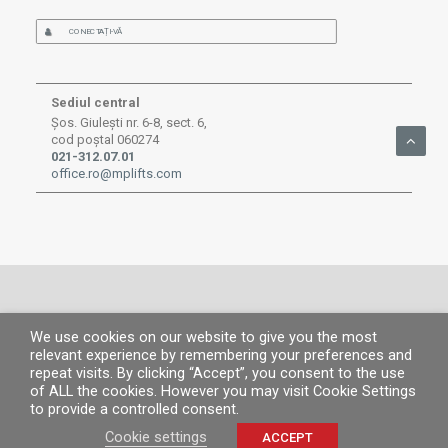
CONECTAȚI-VĂ
Sediul central
Șos. Giulești nr. 6-8, sect. 6,
cod poștal 060274
021-312.07.01
office.ro@mplifts.com
We use cookies on our website to give you the most
© MP 2026.
Toate drepturile rezervate. |
MP People
|
Aviz legal
|
Politica de
relevant experience by remembering your preferences and
confidențialitate
|
Politica de cookies
|
Canal de informare
repeat visits. By clicking “Accept”, you consent to the use
of ALL the cookies. However you may visit Cookie Settings
to provide a controlled consent.
Cookie settings
ACCEPT