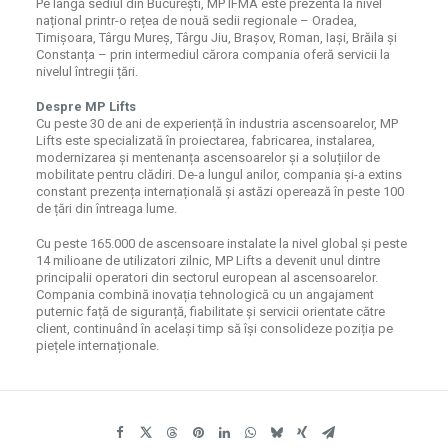
Pe lângă sediul din București, MP IFMA este prezentă la nivel
național printr-o rețea de nouă sedii regionale – Oradea,
Timișoara, Târgu Mureș, Târgu Jiu, Brașov, Roman, Iași, Brăila și
Constanța – prin intermediul cărora compania oferă servicii la
nivelul întregii țări.
Despre MP Lifts
Cu peste 30 de ani de experiență în industria ascensoarelor, MP
Lifts este specializată în proiectarea, fabricarea, instalarea,
modernizarea și mentenanța ascensoarelor și a soluțiilor de
mobilitate pentru clădiri. De-a lungul anilor, compania și-a extins
constant prezența internațională și astăzi operează în peste 100
de țări din întreaga lume.
Cu peste 165.000 de ascensoare instalate la nivel global și peste
14 milioane de utilizatori zilnic, MP Lifts a devenit unul dintre
principalii operatori din sectorul european al ascensoarelor.
Compania combină inovația tehnologică cu un angajament
puternic față de siguranță, fiabilitate și servicii orientate către
client, continuând în același timp să își consolideze poziția pe
piețele internaționale.