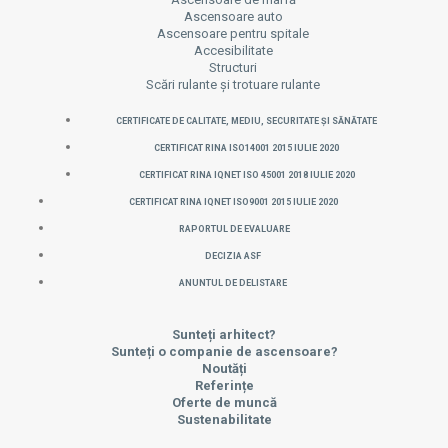
Ascensoare auto
Ascensoare pentru spitale
Accesibilitate
Structuri
Scări rulante și trotuare rulante
CERTIFICATE DE CALITATE, MEDIU, SECURITATE ȘI SĂNĂTATE
CERTIFICAT RINA ISO14001 2015 IULIE 2020
CERTIFICAT RINA IQNET ISO 45001 2018 IULIE 2020
CERTIFICAT RINA IQNET ISO9001 2015 IULIE 2020
Raportul de evaluare
Decizia ASF
Anuntul de delistare
Sunteți arhitect?
Sunteți o companie de ascensoare?
Noutăți
Referințe
Oferte de muncă
Sustenabilitate