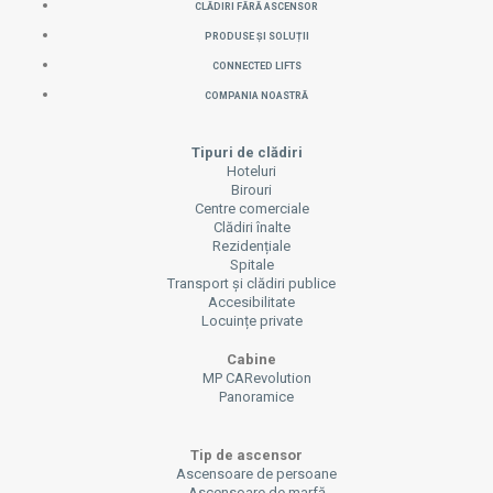
CLĂDIRI FĂRĂ ASCENSOR
PRODUSE ȘI SOLUȚII
CONNECTED LIFTS
COMPANIA NOASTRĂ
Tipuri de clădiri
Hoteluri
Birouri
Centre comerciale
Clădiri înalte
Rezidențiale
Spitale
Transport și clădiri publice
Accesibilitate
Locuințe private
Cabine
MP CARevolution
Panoramice
Tip de ascensor
Ascensoare de persoane
Ascensoare de marfă