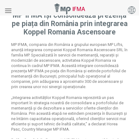
MP IFMA își consolidează prezența
pe piața din România prin integrarea
Koppel Romania Ascensoare
MP IFMA, compania din România a grupului european MP Lifts,
anunță integrarea companiei Koppel Romania Ascensoare SRL în
familia MP. Specializată în servicii de mentenanță, reparații și
modernizări de ascensoare, activitatea Koppel Romania va
continua în cadrul MP IFMA. Această integrare consolidează
prezența MP IFMA pe piața din România și extinde portofoliul de
mentenanță din București, principalul hub operațional al
companiei, prin adăugarea a aproximativ 300 de ascensoare și
prin crearea unor noi sinergii operaționale.
„Integrarea activităților Koppel Romania reprezintă un pas
important în strategia noastră de consolidare a portofoliului de
mentenanță și de dezvoltare a serviciilor oferite clienților din
România. Prin această etapă ne extindem prezența în București și
ne întărim capacitatea operațională, oferind clienților servicii mai
eficiente și suport tehnic de înaltă calitate,” a declarat Horea
Pasc, Country Manager MP IFMA.