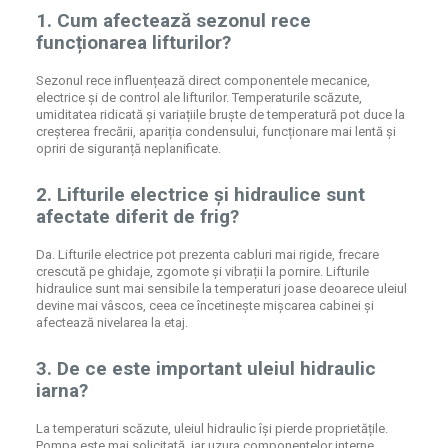
1. Cum afectează sezonul rece
funcționarea lifturilor?
Sezonul rece influențează direct componentele mecanice,
electrice și de control ale lifturilor. Temperaturile scăzute,
umiditatea ridicată și variațiile bruște de temperatură pot duce la
creșterea frecării, apariția condensului, funcționare mai lentă și
opriri de siguranță neplanificate.
2. Lifturile electrice și hidraulice sunt
afectate diferit de frig?
Da. Lifturile electrice pot prezenta cabluri mai rigide, frecare
crescută pe ghidaje, zgomote și vibrații la pornire. Lifturile
hidraulice sunt mai sensibile la temperaturi joase deoarece uleiul
devine mai vâscos, ceea ce încetinește mișcarea cabinei și
afectează nivelarea la etaj.
3. De ce este important uleiul hidraulic
iarna?
La temperaturi scăzute, uleiul hidraulic își pierde proprietățile.
Pompa este mai solicitată, iar uzura componentelor interne