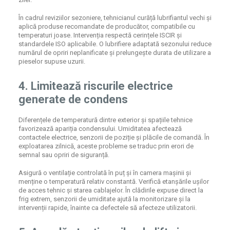
În cadrul reviziilor sezoniere, tehnicianul curăță lubrifiantul vechi și
aplică produse recomandate de producător, compatibile cu
temperaturi joase. Intervenția respectă cerințele ISCIR și
standardele ISO aplicabile. O lubrifiere adaptată sezonului reduce
numărul de opriri neplanificate și prelungește durata de utilizare a
pieselor supuse uzurii.
4. Limitează riscurile electrice
generate de condens
Diferențele de temperatură dintre exterior și spațiile tehnice
favorizează apariția condensului. Umiditatea afectează
contactele electrice, senzorii de poziție și plăcile de comandă. În
exploatarea zilnică, aceste probleme se traduc prin erori de
semnal sau opriri de siguranță.
Asigură o ventilație controlată în puț și în camera mașinii și
menține o temperatură relativ constantă. Verifică etanșările ușilor
de acces tehnic și starea cablajelor. În clădirile expuse direct la
frig extrem, senzorii de umiditate ajută la monitorizare și la
intervenții rapide, înainte ca defectele să afecteze utilizatorii.