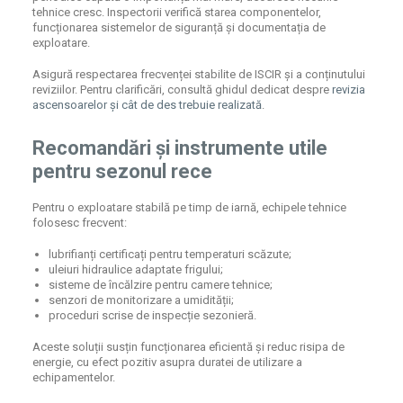
tehnice cresc. Inspectorii verifică starea componentelor,
funcționarea sistemelor de siguranță și documentația de
exploatare.
Asigură respectarea frecvenței stabilite de ISCIR și a conținutului
reviziilor. Pentru clarificări, consultă ghidul dedicat despre
revizia
ascensoarelor și cât de des trebuie realizată
.
Recomandări și instrumente utile
pentru sezonul rece
Pentru o exploatare stabilă pe timp de iarnă, echipele tehnice
folosesc frecvent:
lubrifianți certificați pentru temperaturi scăzute;
uleiuri hidraulice adaptate frigului;
sisteme de încălzire pentru camere tehnice;
senzori de monitorizare a umidității;
proceduri scrise de inspecție sezonieră.
Aceste soluții susțin funcționarea eficientă și reduc risipa de
energie, cu efect pozitiv asupra duratei de utilizare a
echipamentelor.