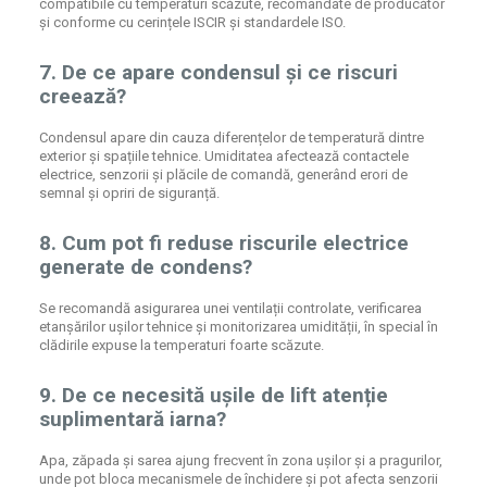
compatibile cu temperaturi scăzute, recomandate de producător
și conforme cu cerințele ISCIR și standardele ISO.
7. De ce apare condensul și ce riscuri
creează?
Condensul apare din cauza diferențelor de temperatură dintre
exterior și spațiile tehnice. Umiditatea afectează contactele
electrice, senzorii și plăcile de comandă, generând erori de
semnal și opriri de siguranță.
8. Cum pot fi reduse riscurile electrice
generate de condens?
Se recomandă asigurarea unei ventilații controlate, verificarea
etanșărilor ușilor tehnice și monitorizarea umidității, în special în
clădirile expuse la temperaturi foarte scăzute.
9. De ce necesită ușile de lift atenție
suplimentară iarna?
Apa, zăpada și sarea ajung frecvent în zona ușilor și a pragurilor,
unde pot bloca mecanismele de închidere și pot afecta senzorii