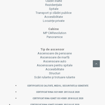
Clădiri înalte
Rezidențiale
Spitale
Transport și clădiri publice
Accesibilitate
Locuințe private
Cabine
MP CARevolution
Panoramice
Tip de ascensor
Ascensoare de persoane
Ascensoare de marfă
Ascensoare auto
Ascensoare pentru spitale
Accesibilitate
Structuri
Scări rulante și trotuare rulante
CERTIFICATE DE CALITATE, MEDIU, SECURITATE ȘI SĂNĂTATE
CERTIFICAT RINA ISO14001 2015 IULIE 2020
CERTIFICAT RINA IQNET ISO 45001 2018 IULIE 2020
CERTIFICAT RINA IQNET ISO9001 2015 IULIE 2020