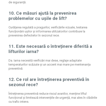
de siguranță.
10. Ce măsuri ajută la prevenirea
problemelor cu ușile de lift?
Curățarea regulată a pragurilor, verificările vizuale, testarea
funcționării ușilor și informarea utilizatorilor contribuie la
prevenirea defectelor în sezonul rece.
11. Este necesară o întreținere diferită a
lifturilor iarna?
Da. Iarna necesită verificări mai dese, reglaje adaptate
temperaturilor scăzute și un accent mai mare pe mentenanța
preventivă.
12. Ce rol are întreținerea preventivă în
sezonul rece?
Întreținerea preventivă reduce riscul avariilor, menține liftul
funcțional și limitează intervențiile de urgență, mai ales în clădirile
cu trafic intens.