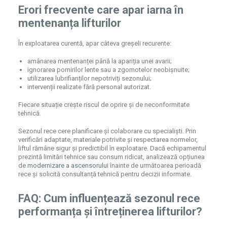
Erori frecvente care apar iarna în
mentenanța lifturilor
În exploatarea curentă, apar câteva greșeli recurente:
amânarea mentenanței până la apariția unei avarii;
ignorarea pornirilor lente sau a zgomotelor neobișnuite;
utilizarea lubrifianților nepotriviți sezonului;
intervenții realizate fără personal autorizat.
Fiecare situație crește riscul de oprire și de neconformitate
tehnică.
Sezonul rece cere planificare și colaborare cu specialiști. Prin
verificări adaptate, materiale potrivite și respectarea normelor,
liftul rămâne sigur și predictibil în exploatare. Dacă echipamentul
prezintă limitări tehnice sau consum ridicat, analizează opțiunea
de
modernizare a ascensorului
înainte de următoarea perioadă
rece și solicită consultanță tehnică pentru decizii informate.
FAQ: Cum influențează sezonul rece
performanța și întreținerea lifturilor?