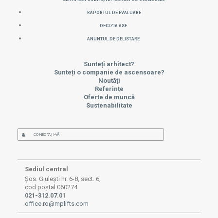
Raportul de evaluare
Decizia ASF
Anuntul de delistare
Sunteți arhitect?
Sunteți o companie de ascensoare?
Noutăți
Referințe
Oferte de muncă
Sustenabilitate
CONECTAȚI-VĂ
Sediul central
Șos. Giulești nr. 6-8, sect. 6,
cod poștal 060274
021-312.07.01
office.ro@mplifts.com