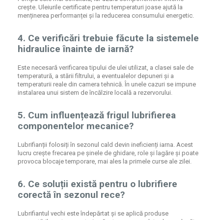
crește. Uleiurile certificate pentru temperaturi joase ajută la
menținerea performanței și la reducerea consumului energetic.
4. Ce verificări trebuie făcute la sistemele
hidraulice înainte de iarnă?
Este necesară verificarea tipului de ulei utilizat, a clasei sale de
temperatură, a stării filtrului, a eventualelor depuneri și a
temperaturii reale din camera tehnică. În unele cazuri se impune
instalarea unui sistem de încălzire locală a rezervorului.
5. Cum influențează frigul lubrifierea
componentelor mecanice?
Lubrifianții folosiți în sezonul cald devin ineficienți iarna. Acest
lucru crește frecarea pe șinele de ghidare, role și lagăre și poate
provoca blocaje temporare, mai ales la primele curse ale zilei.
6. Ce soluții există pentru o lubrifiere
corectă în sezonul rece?
Lubrifiantul vechi este îndepărtat și se aplică produse