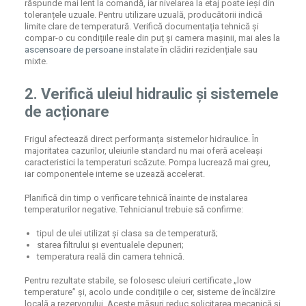
răspunde mai lent la comandă, iar nivelarea la etaj poate ieși din
toleranțele uzuale. Pentru utilizare uzuală, producătorii indică
limite clare de temperatură. Verifică documentația tehnică și
compar-o cu condițiile reale din puț și camera mașinii, mai ales la
ascensoare de persoane
instalate în clădiri rezidențiale sau
mixte.
2. Verifică uleiul hidraulic și sistemele
de acționare
Frigul afectează direct performanța sistemelor hidraulice. În
majoritatea cazurilor, uleiurile standard nu mai oferă aceleași
caracteristici la temperaturi scăzute. Pompa lucrează mai greu,
iar componentele interne se uzează accelerat.
Planifică din timp o verificare tehnică înainte de instalarea
temperaturilor negative. Tehnicianul trebuie să confirme:
tipul de ulei utilizat și clasa sa de temperatură;
starea filtrului și eventualele depuneri;
temperatura reală din camera tehnică.
Pentru rezultate stabile, se folosesc uleiuri certificate „low
temperature” și, acolo unde condițiile o cer, sisteme de încălzire
locală a rezervorului. Aceste măsuri reduc solicitarea mecanică și