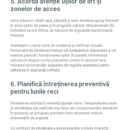
5. Acordă atenție ușilor de lift și
zonelor de acces
Iarna aduce în clădiri apă, zăpadă și sare. Acestea ajung frecvent
în zona ușilor de palier și în pragurile cabinei. Mecanismele de
închidere se pot bloca, iar senzorii de siguranță reacționează
întârziat.
Stabilește o rutină clară de curățenie și verificări vizuale.
Personalul de întreținere trebuie să îndepărteze depunerile și să
testeze periodic funcționarea ușilor. În paralel, informează
utilizatorii despre comportamentul corect în sezonul rece,
folosind recomandări adaptate din
regulile esențiale pentru
utilizarea în siguranță a liftului
.
6. Planifică întreținerea preventivă
pentru lunile reci
Întreținerea standard necesită ajustări iarna. Temperaturile joase
și umiditatea cer verificări mai dese ale componentelor sensibile.
În practică, un program preventiv bine structurat reduce
intervențiile de urgență.
Un contract de
întreținere a ascensoarelor
include inspecții