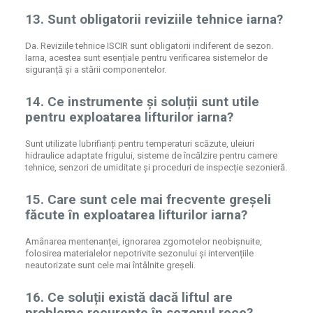
13. Sunt obligatorii reviziile tehnice iarna?
Da. Reviziile tehnice ISCIR sunt obligatorii indiferent de sezon.
Iarna, acestea sunt esențiale pentru verificarea sistemelor de
siguranță și a stării componentelor.
14. Ce instrumente și soluții sunt utile
pentru exploatarea lifturilor iarna?
Sunt utilizate lubrifianți pentru temperaturi scăzute, uleiuri
hidraulice adaptate frigului, sisteme de încălzire pentru camere
tehnice, senzori de umiditate și proceduri de inspecție sezonieră.
15. Care sunt cele mai frecvente greșeli
făcute în exploatarea lifturilor iarna?
Amânarea mentenanței, ignorarea zgomotelor neobișnuite,
folosirea materialelor nepotrivite sezonului și intervențiile
neautorizate sunt cele mai întâlnite greșeli.
16. Ce soluții există dacă liftul are
probleme recurente în sezonul rece?