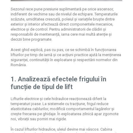
Sezonul rece pune presiune suplimentară pe orice ascensor,
indiferent de vechime sau de nivelul de echipare. Temperaturile
scăzute, umiditatea crescută, poleiul și variațiile bruște dintre
exterior și interior afectează direct componentele mecanice,
electrice și de control. Pentru administratorii de clădiri și
responsabilii de mentenanță, iarna cere mai multă atenție și
decizii bine programate.
Acest ghid explică, pas cu pas, ce se schimbă în funcționarea
lifturilor pe timp de iarnă și ce acțiuni practice ajută la menținerea
siguranței, continuității în exploatare și respectării normelor din
România.
1. Analizează efectele frigului în
funcție de tipul de lift
Lifturile electrice și cele hidraulice reacționează diferit la
temperaturi joase. La sistemele cu tracțiune, frigul reduce
elasticitatea cablurilor, modifică comportamentul lagărelor și
crește frecarea pe ghidaje. În exploatarea zilnică apar zgomote
noi, vibrații sau porniri mai rigide.
În cazul lifturilor hidraulice, uleiul devine mai vâscos. Cabina