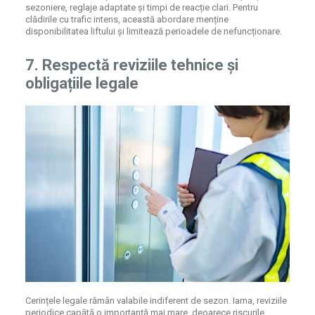
sezoniere, reglaje adaptate și timpi de reacție clari. Pentru
clădirile cu trafic intens, această abordare menține
disponibilitatea liftului și limitează perioadele de nefuncționare.
7. Respectă reviziile tehnice și
obligațiile legale
Cerințele legale rămân valabile indiferent de sezon. Iarna, reviziile
periodice capătă o importanță mai mare, deoarece riscurile