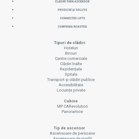
CLĂDIRI FĂRĂ ASCENSOR
PRODUSE ȘI SOLUȚII
CONNECTED LIFTS
COMPANIA NOASTRĂ
Tipuri de clădiri
Hoteluri
Birouri
Centre comerciale
Clădiri înalte
Rezidențiale
Spitale
Transport și clădiri publice
Accesibilitate
Locuințe private
Cabine
MP CARevolution
Panoramice
Tip de ascensor
Ascensoare de persoane
Ascensoare de marfă