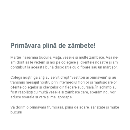
Primăvara plină de zâmbete!
Martie înseamnă bucurie, viață, veselie și multe zâmbete. Așa ne-
am dorit să le vedem și noi pe colegele şi clientele noastre și am
contribuit la această bună dispoziție cu o floare sau un mărţişor.
Colegii noștri galanți au servit drept “vestitori ai primăverii” și au
transmis mesajul nostru prin intermediul florilor şi mărţişioarelor
oferite colegelor şi clientelor din fiecare sucursală. În schimb au
fost răsplătiți cu multă veselie si zâmbete care, sperăm noi, vor
aduce soarele și vara și mai aproape.
Vă dorim o primăvară frumoasă, plină de soare, sănătate și multe
bucurii