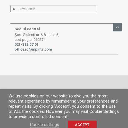
CONECTAȚI-VĂ
Sediul central
Șos. Giulești nr. 6-8, sect. 6,
cod poștal 060274
021-312.07.01
office.ro@mplifts.com
We use cookies on our website to give you the most
© MP 2026.
Toate drepturile rezervate. |
MP People
|
Aviz legal
|
Politica de
relevant experience by remembering your preferences and
confidențialitate
|
Politica de cookies
|
Canal de informare
repeat visits. By clicking “Accept”, you consent to the use
of ALL the cookies. However you may visit Cookie Settings
to provide a controlled consent.
Cookie settings
ACCEPT