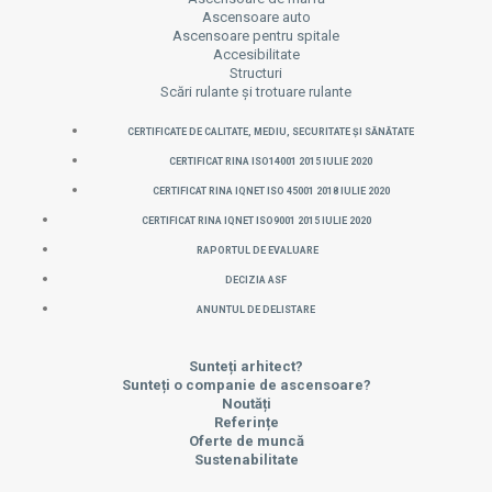
Ascensoare auto
Ascensoare pentru spitale
Accesibilitate
Structuri
Scări rulante și trotuare rulante
CERTIFICATE DE CALITATE, MEDIU, SECURITATE ȘI SĂNĂTATE
CERTIFICAT RINA ISO14001 2015 IULIE 2020
CERTIFICAT RINA IQNET ISO 45001 2018 IULIE 2020
CERTIFICAT RINA IQNET ISO9001 2015 IULIE 2020
Raportul de evaluare
Decizia ASF
Anuntul de delistare
Sunteți arhitect?
Sunteți o companie de ascensoare?
Noutăți
Referințe
Oferte de muncă
Sustenabilitate