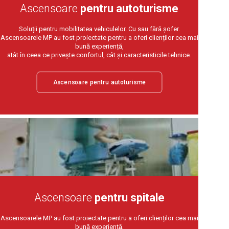
Ascensoare
pentru autoturisme
Soluții pentru mobilitatea vehiculelor. Cu sau fără șofer.
Ascensoarele MP au fost proiectate pentru a oferi clienților cea mai
bună experiență,
atât în ceea ce privește confortul, cât și caracteristicile tehnice.
Ascensoare pentru autoturisme
Ascensoare
pentru spitale
Ascensoarele MP au fost proiectate pentru a oferi clienților cea mai
bună experiență,