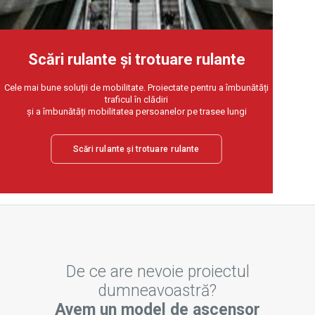
Scări rulante și trotuare rulante
Cele mai bune soluții de mobilitate. Proiectate pentru a îmbunătăți
traficul în clădiri
și a îmbunătăți mobilitatea persoanelor pe trasee lungi
Scări rulante și trotuare rulante
De ce are nevoie proiectul
dumneavoastră?
Avem un model de ascensor