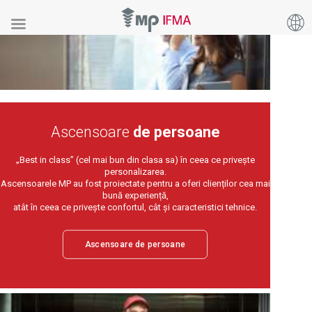
Ascensoare
de persoane
„Best in class” (cel mai bun din clasa sa) în ceea ce privește
personalizarea.
Ascensoarele MP au fost proiectate pentru a oferi clienților cea mai
bună experiență,
atât în ceea ce privește confortul, cât și caracteristici tehnice.
Ascensoare de persoane