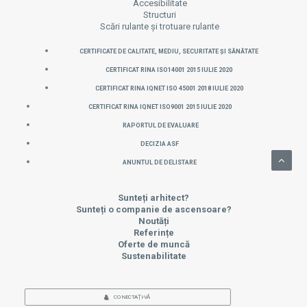
Accesibilitate
Structuri
Scări rulante și trotuare rulante
CERTIFICATE DE CALITATE, MEDIU, SECURITATE ȘI SĂNĂTATE
CERTIFICAT RINA ISO14001 2015 IULIE 2020
CERTIFICAT RINA IQNET ISO 45001 2018 IULIE 2020
CERTIFICAT RINA IQNET ISO9001 2015 IULIE 2020
Raportul de evaluare
Decizia ASF
Anuntul de delistare
Sunteți arhitect?
Sunteți o companie de ascensoare?
Noutăți
Referințe
Oferte de muncă
Sustenabilitate
CONECTAȚI-VĂ