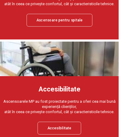
atât în ceea ce privește confortul, cât și caracteristicile tehnice.
Ascensoare pentru spitale
Accesibilitate
Ascensoarele MP au fost proiectate pentru a oferi cea mai bună
experiență clienților,
atât în ceea ce privește confortul, cât și caracteristicile tehnice.
Accesibilitate