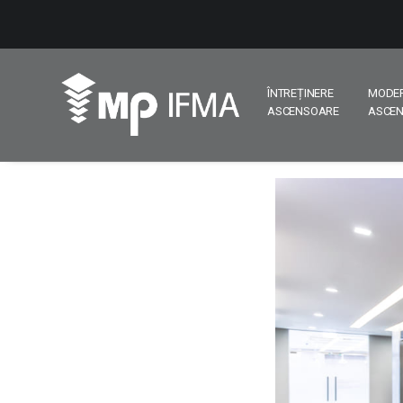
ÎNTREȚINERE
MODE
ASCENSOARE
ASCE