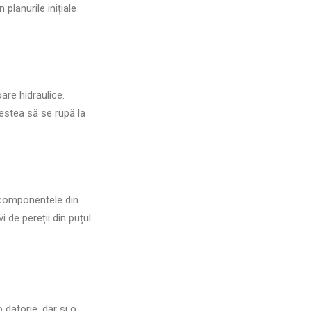
planurile inițiale
are hidraulice.
cestea să se rupă la
 componentele din
i de pereții din puțul
datorie, dar și o