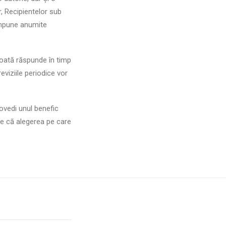
r, Recipientelor sub
 impune anumite
poată răspunde în timp
reviziile periodice vor
 dovedi unul benefic
-te că alegerea pe care