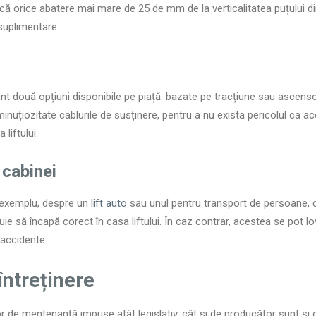
 orice abatere mai mare de 25 de mm de la verticalitatea puțului din 
suplimentare.
unt două opțiuni disponibile pe piață: bazate pe tracțiune sau ascenso
minuțiozitate cablurile de susținere, pentru a nu exista pericolul ca a
liftului.
cabinei
e exemplu, despre un
lift auto
sau unul pentru transport de persoane,
uie să încapă corect în casa liftului. În caz contrar, acestea se pot lov
 accidente.
 întreținere
 de mentenanță impuse atât legislativ, cât și de producător sunt și o 