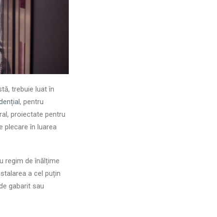
ă, trebuie luat în
dențial
, pentru
ral, proiectate pentru
 plecare în luarea
u regim de înălțime
stalarea a cel puțin
 de gabarit sau