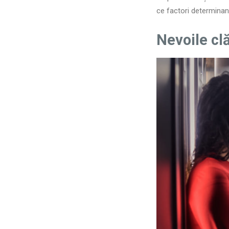
ce factori determinanț
Nevoile clăd