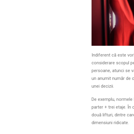
Indiferent că este vor
considerare scopul p
persoane, atunci se va
un anumit număr de oa
unei decizii.
De exemplu, normele l
parter + trei etaje. Î
două lifturi, dintre c
dimensiuni ridicate.