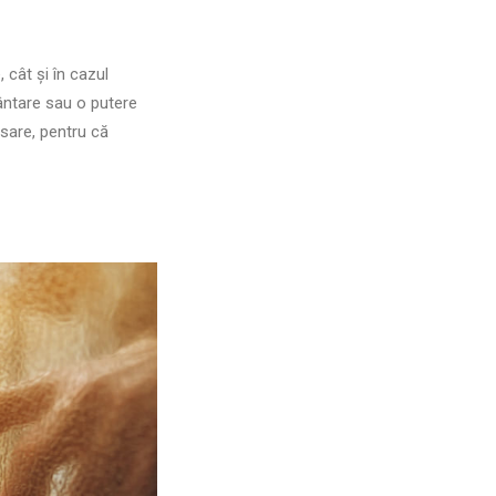
e, cât și în cazul
mântare sau o putere
esare, pentru că