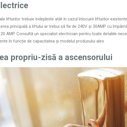
lectrice
le lifturilor trebuie îndeplinite atât în cazul înlocuirii lifturilor existent
Puterea principală a liftului ar trebui să fie de 240V și 30AMP cu împă
20 AMP. Consultă un specialist electrician pentru toate detaliile nec
iferite în funcție de capacitatea și modelul produsului ales.
ea propriu-zisă a ascensorului