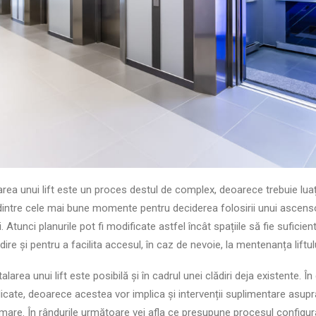
area unui lift este un proces destul de complex, deoarece trebuie luați
l dintre cele mai bune momente pentru deciderea folosirii unui ascens
i. Atunci planurile pot fi modificate astfel încât spațiile să fie suficie
ădire și pentru a facilita accesul, în caz de nevoie, la mentenanța liftulu
larea unui lift este posibilă și în cadrul unei clădiri deja existente. Î
idicate, deoarece acestea vor implica și intervenții suplimentare asupr
mare. În rândurile următoare vei afla ce presupune procesul configură