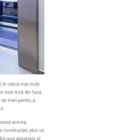
 în calcul mai mulți
or este încă din faza
nt de mari pentru a
i.
n cazul acesta,
a construcției, plus un
rii unui ascensor și