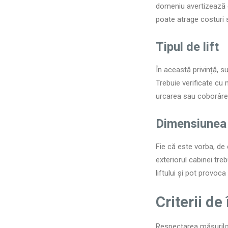
domeniu avertizează că
poate atrage costuri 
Tipul de lift
În această privință, s
Trebuie verificate cu 
urcarea sau coborârea 
Dimensiunea 
Fie că este vorba, d
exteriorul cabinei treb
liftului și pot provoca
Criterii de
Respectarea măsurilor