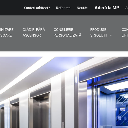
Aderă la MP
Sunteți arhitect?
Referințe
Noutăți
S
RNIZARE
CLĂDIRI FĂRĂ
CONSILIERE
PRODUSE
CO
NSOARE
ASCENSOR
PERSONALIZATĂ
ȘI SOLUȚII
LIF