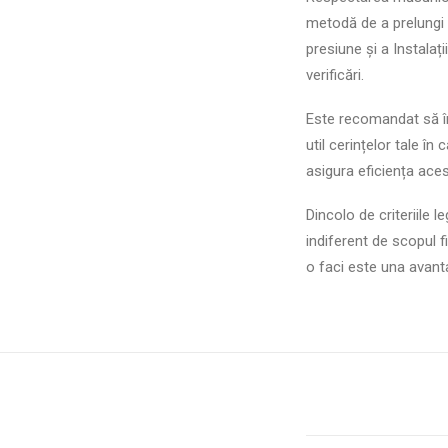
metodă de a prelungi d
presiune și a Instalaț
verificări.
Este recomandat să î
util cerințelor tale în 
asigura eficiența aces
Dincolo de criteriile l
indiferent de scopul f
o faci este una avant