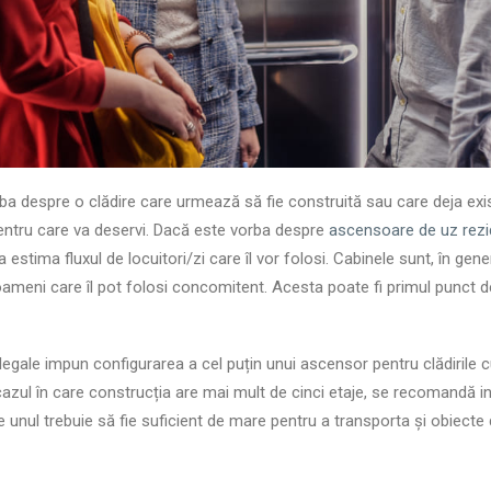
ba despre o clădire care urmează să fie construită sau care deja exist
entru care va deservi. Dacă este vorba despre
ascensoare de uz rezi
 estima fluxul de locuitori/zi care îl vor folosi. Cabinele sunt, în gene
meni care îl pot folosi concomitent. Acesta poate fi primul punct de
egale impun configurarea a cel puțin unui ascensor pentru clădirile c
n cazul în care construcția are mai mult de cinci etaje, se recomandă in
are unul trebuie să fie suficient de mare pentru a transporta și obiecte