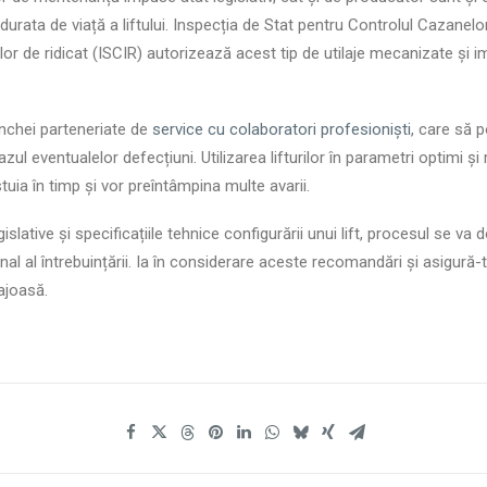
urata de viață a liftului. Inspecția de Stat pentru Controlul Cazanelo
iilor de ridicat (ISCIR) autorizează acest tip de utilaje mecanizate și
nchei parteneriate de
service cu colaboratori profesioniști
, care să 
cazul eventualelor defecțiuni. Utilizarea lifturilor în parametri optimi și 
tuia în timp și vor preîntâmpina multe avarii.
egislative și specificațiile tehnice configurării unui lift, procesul se va
inal al întrebuințării. Ia în considerare aceste recomandări și asigură
ajoasă.