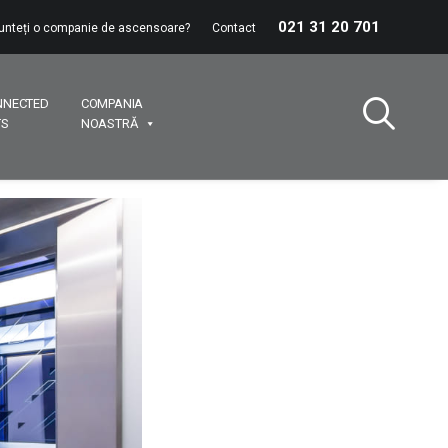
021 31 20 701
unteți o companie de ascensoare?
Contact
NNECTED
COMPANIA
TS
NOASTRĂ