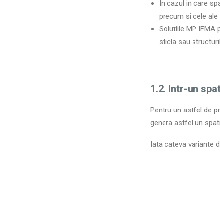
In cazul in care sp
precum si cele ale 
Solutiile MP IFMA p
sticla sau structu
1.2. Intr-un sp
Pentru un astfel de pr
genera astfel un spat
Iata cateva variante d