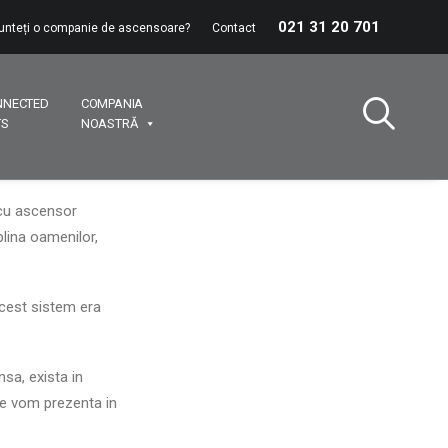
021 31 20 701
unteți o companie de ascensoare?
Contact
NNECTED
COMPANIA
TS
NOASTRĂ
 cu ascensor
plina oamenilor,
acest sistem era
nsa, exista in
 le vom prezenta in