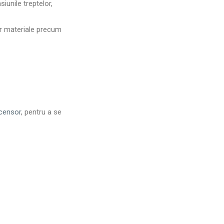
iunile treptelor,
nor materiale precum
scensor
, pentru a se