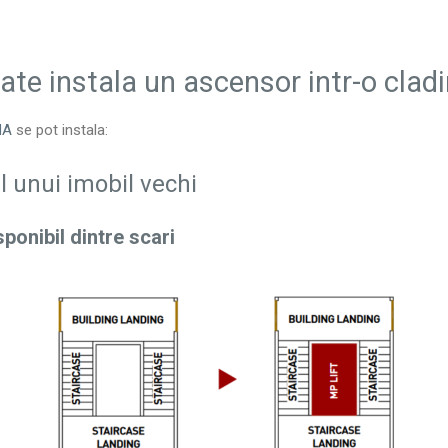
te instala un ascensor intr-o clad
MA
se pot instala:
rul unui imobil vechi
isponibil dintre scari