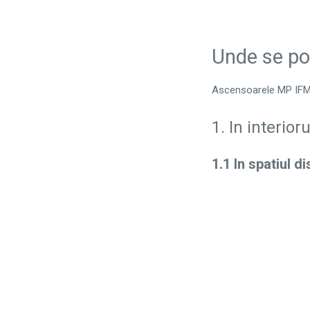
Unde se poa
Ascensoarele MP IF
1. In interio
1.1 In spatiul d