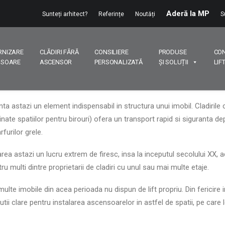
Aderă la MP
Sunteți arhitect?
Referințe
Noutăți
S
RNIZARE
CLĂDIRI FĂRĂ
CONSILIERE
PRODUSE
CO
NSOARE
ASCENSOR
PERSONALIZATĂ
ȘI SOLUȚII
LIF
ta astazi un element indispensabil in structura unui imobil. Cladirile
inate spatiilor pentru birouri) ofera un transport rapid si siguranta de
furilor grele.
ea astazi un lucru extrem de firesc, insa la inceputul secolului XX, 
ru multi dintre proprietarii de cladiri cu unul sau mai multe etaje.
lte imobile din acea perioada nu dispun de lift propriu. Din fericire i
ii clare pentru instalarea ascensoarelor in astfel de spatii, pe care