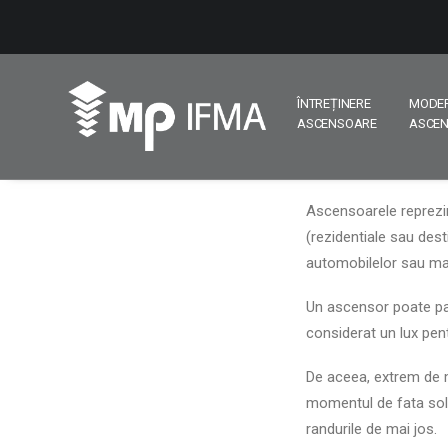
ÎNTREȚINERE
MODE
ASCENSOARE
ASCE
Ascensoarele reprezin
(rezidentiale sau dest
automobilelor sau mar
Un ascensor poate par
considerat un lux pent
De aceea, extrem de mu
momentul de fata solut
randurile de mai jos.