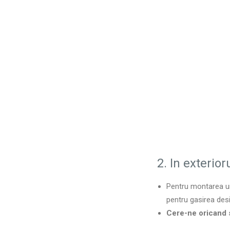
2. In exterio
Pentru montarea unu
pentru gasirea desig
Cere-ne oricand s