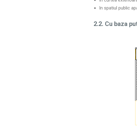
În curtea exterioara
In spatiul public a
2.2. Cu baza putu