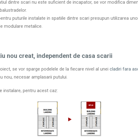
atiul dintre scari nu este suficient de incapator, se vor modifica dimens
balustradelor.
entru puturile instalate in spatiile dintre scari presupun utilizarea u
rile modulare metalice.
atiu nou creat, independent de casa scarii
oiect, se vor sparge podelele de la fiecare nivel al unei
cladiri fara a
iu nou, necesar amplasarii putului.
e instalare, pentru acest caz: